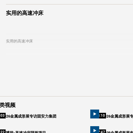
实用的高速冲床
实用的高速冲床
类视频
:03
04:10
2026金属成形展专访固安力集团
2026金属成形展
:22
07:47
爱博瑞-高速冲床隔振项目
2025金属成形展