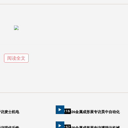
阅读全文
03:16
专访麦士机电
2026金属成形展专访昊中自动化
02:57
专访现代乐铁
2025金属成形展专访博瑞达机械