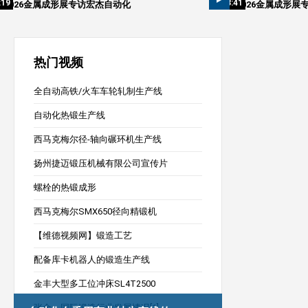
:19
03:41
2026金属成形展专访宏杰自动化
2026金属成形展
热门视频
全自动高铁/火车车轮轧制生产线
自动化热锻生产线
西马克梅尔径-轴向碾环机生产线
扬州捷迈锻压机械有限公司宣传片
螺栓的热锻成形
西马克梅尔SMX650径向精锻机
【维德视频网】锻造工艺
配备库卡机器人的锻造生产线
金丰大型多工位冲床SL4T2500
张金：国际锻造行业发展情况[1]