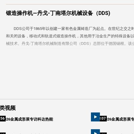
锻造操作机—丹戈-丁南塔尔机械设备（DDS)
DDS公司于1865年以创建一家有色金属铸造厂为起点。在世纪之交
和关闭设备，移动式和轨道式锻造操作机，其他用于冶金生产的特殊设备
械技术。丹戈-丁南塔尔机械制造有限公司（DDS）总部位于德国锡根。
类视频
:56
03:07
2026金属成形展专访科达热能
2026金属成形展