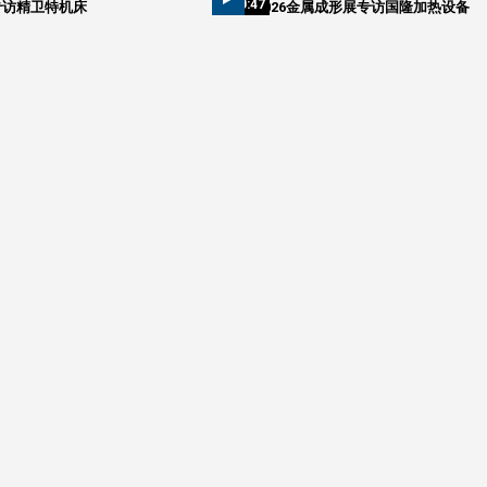
10:47
专访精卫特机床
2026金属成形展专访国隆加热设备