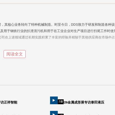
之时，其核心业务转向了特种机械制造。时至今日，DDS致力于研发和制造各种
以及用于钢铁行业的扒渣清污机和用于在工业企业对生产项目进行扫尾工作时使
该公司在上述领域通过长期实践积累了丰富的经验并相较于其他供应商在市场中
阅读全文
01:18
专访正祥智能
2026金属成形展专访泰田液压