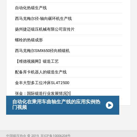
自动化热锻生产线
西马克梅尔径-轴向碾环机生产线
扬州捷迈锻压机械有限公司宣传片
螺栓的热锻成形
西马克梅尔SMX650径向精锻机
【维德视频网】锻造工艺
配备库卡机器人的锻造生产线
金丰大型多工位冲床SL4T2500
张金：国际锻造行业发展情况[1]
自动化在乘用车曲轴生产线的应用实例热
门视频
中国锻压协会
©
2019
. 京ICP备10006204号