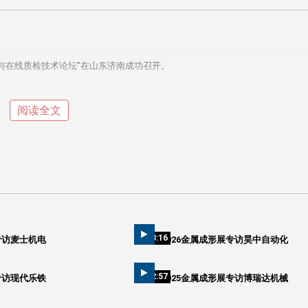
与在线质检技术论坛”在山东济南成功召开。
阅读全文
03:16
专访麦士机电
2026金属成形展专访昊中自动化
02:57
专访现代乐铁
2025金属成形展专访博瑞达机械