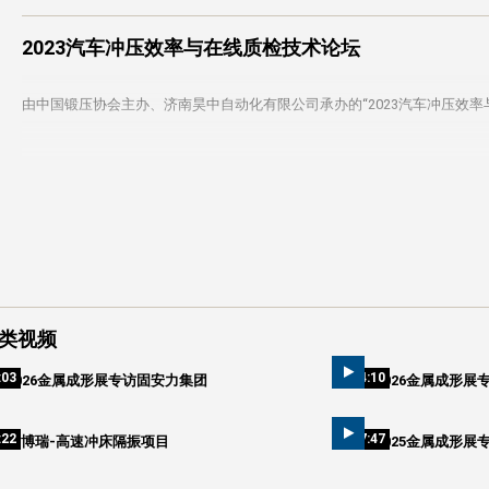
2023汽车冲压效率与在线质检技术论坛
由中国锻压协会主办、济南昊中自动化有限公司承办的“
2023
汽车冲压效率
类视频
:03
04:10
2026金属成形展专访固安力集团
2026金属成形展
:22
07:47
爱博瑞-高速冲床隔振项目
2025金属成形展