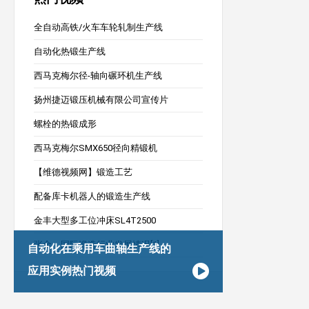
全自动高铁/火车车轮轧制生产线
自动化热锻生产线
西马克梅尔径-轴向碾环机生产线
扬州捷迈锻压机械有限公司宣传片
螺栓的热锻成形
西马克梅尔SMX650径向精锻机
【维德视频网】锻造工艺
配备库卡机器人的锻造生产线
金丰大型多工位冲床SL4T2500
张金：国际锻造行业发展情况[1]
自动化在乘用车曲轴生产线的
应用实例热门视频