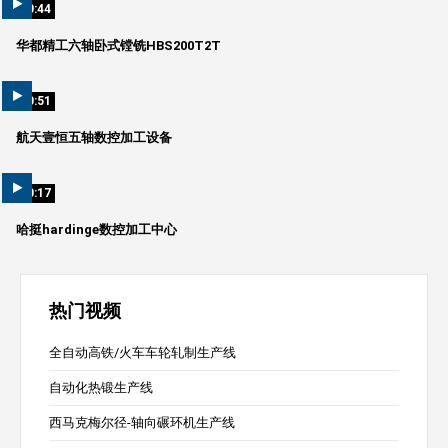
00:44
华都精工六轴卧式镗铣HBS200T2T
00:51
航天壹恒五轴数控加工设备
00:17
哈挺hardinge数控加工中心
热门视频
全自动高铁/火车车轮轧制生产线
自动化热锻生产线
西马克梅尔径-轴向碾环机生产线