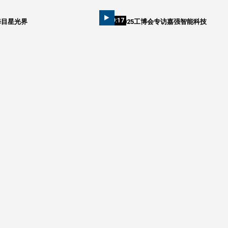
09:17
海目星光界
2025工博会专访嘉强智能科技