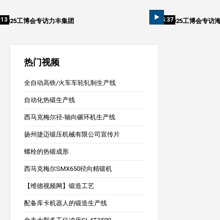
:13
05:37
2025工博会专访力丰集团
2025工博会专访
热门视频
全自动高铁/火车车轮轧制生产线
自动化热锻生产线
西马克梅尔径-轴向碾环机生产线
扬州捷迈锻压机械有限公司宣传片
螺栓的热锻成形
西马克梅尔SMX650径向精锻机
【维德视频网】锻造工艺
配备库卡机器人的锻造生产线