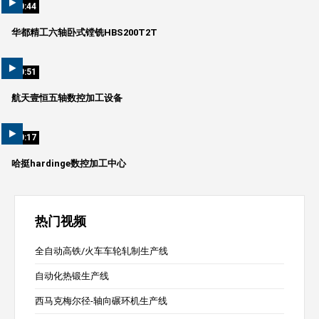
00:44
华都精工六轴卧式镗铣HBS200T2T
00:51
航天壹恒五轴数控加工设备
00:17
哈挺hardinge数控加工中心
热门视频
全自动高铁/火车车轮轧制生产线
自动化热锻生产线
西马克梅尔径-轴向碾环机生产线